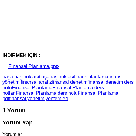
İNDİRMEK İÇİN :
Finansal Planlama.pptx
başa baş noktası
başabaş noktası
finans planlama
finans
yönetimi
finansal analiz
finansal denetim
finansal denetim ders
notu
Finansal Planlama
Finansal Planlama ders
notları
Finansal Planlama ders notu
Finansal Planlama
pdf
finansal yönetim yöntemleri
1 Yorum
Yorum Yap
Yorumlar