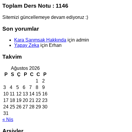
Toplam Ders Notu : 1146
Sitemizi güncellemeye devam ediyoruz :)
Son yorumlar
Kara Sarımsak Hakkında
için
admin
Yapay Zeka
için
Erhan
Takvim
Ağustos 2026
P
S
Ç
P
C
C
P
1
2
3
4
5
6
7
8
9
10
11
12
13
14
15
16
17
18
19
20
21
22
23
24
25
26
27
28
29
30
31
« Nis
Arşivler