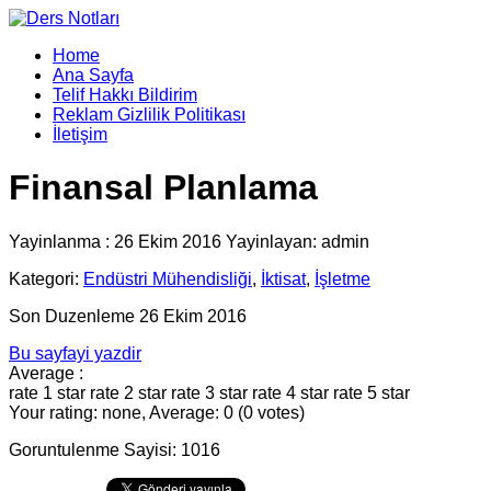
Home
Ana Sayfa
Telif Hakkı Bildirim
Reklam Gizlilik Politikası
İletişim
Finansal Planlama
Yayinlanma : 26 Ekim 2016 Yayinlayan: admin
Kategori:
Endüstri Mühendisliği
,
İktisat
,
İşletme
Son Duzenleme 26 Ekim 2016
Bu sayfayi yazdir
Average :
rate 1 star
rate 2 star
rate 3 star
rate 4 star
rate 5 star
Your rating: none, Average: 0 (0 votes)
Goruntulenme Sayisi: 1016