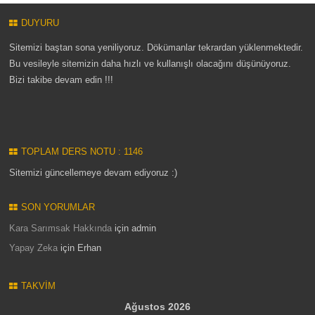
DUYURU
Sitemizi baştan sona yeniliyoruz. Dökümanlar tekrardan yüklenmektedir.
Bu vesileyle sitemizin daha hızlı ve kullanışlı olacağını düşünüyoruz.
Bizi takibe devam edin !!!
TOPLAM DERS NOTU : 1146
Sitemizi güncellemeye devam ediyoruz :)
SON YORUMLAR
Kara Sarımsak Hakkında
için
admin
Yapay Zeka
için
Erhan
TAKVIM
Ağustos 2026