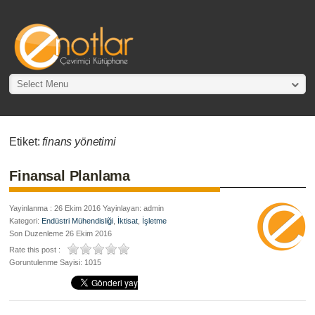
Select Menu
Etiket:
finans yönetimi
Finansal Planlama
Yayinlanma : 26 Ekim 2016 Yayinlayan: admin
Kategori:
Endüstri Mühendisliği
,
İktisat
,
İşletme
Son Duzenleme 26 Ekim 2016
Rate this post :
Goruntulenme Sayisi: 1015