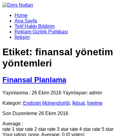
Home
Ana Sayfa
Telif Hakkı Bildirim
Reklam Gizlilik Politikası
İletişim
Etiket:
finansal yönetim
yöntemleri
Finansal Planlama
Yayinlanma : 26 Ekim 2016 Yayinlayan: admin
Kategori:
Endüstri Mühendisliği
,
İktisat
,
İşletme
Son Duzenleme 26 Ekim 2016
Average :
rate 1 star
rate 2 star
rate 3 star
rate 4 star
rate 5 star
Your rating: none, Average: 0 (0 votes)