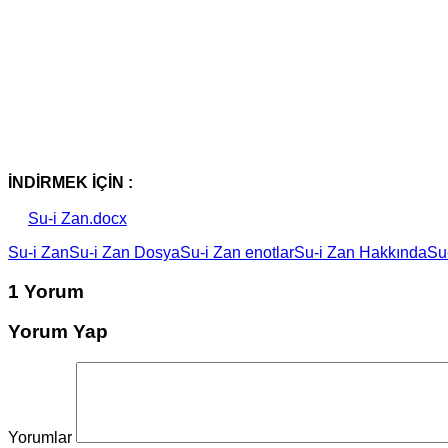
İNDİRMEK İÇİN :
Su-i Zan.docx
Su-i Zan
Su-i Zan Dosya
Su-i Zan enotlar
Su-i Zan Hakkında
Su-
1 Yorum
Yorum Yap
Yorumlar