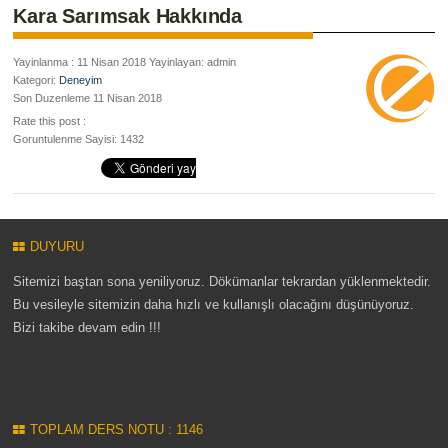
Kara Sarımsak Hakkında
Yayinlanma : 11 Nisan 2018 Yayinlayan: admin
Kategori:
Deneyim
Son Duzenleme 11 Nisan 2018
Rate this post :
Goruntulenme Sayisi: 1432
DUYURU
Sitemizi baştan sona yeniliyoruz. Dökümanlar tekrardan yüklenmektedir.
Bu vesileyle sitemizin daha hızlı ve kullanışlı olacağını düşünüyoruz.
Bizi takibe devam edin !!!
TOPLAM DERS NOTU : 1146