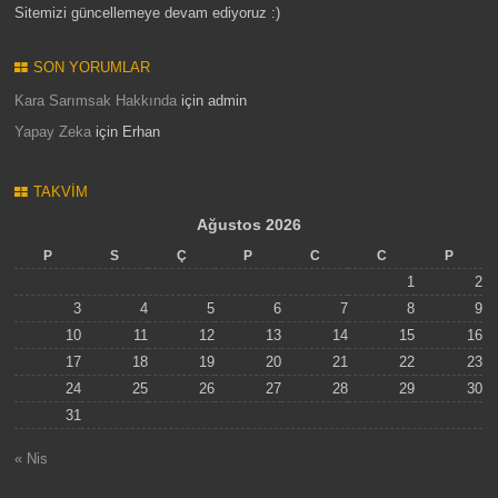
Sitemizi güncellemeye devam ediyoruz :)
SON YORUMLAR
Kara Sarımsak Hakkında
için
admin
Yapay Zeka
için
Erhan
TAKVIM
Ağustos 2026
P
S
Ç
P
C
C
P
1
2
3
4
5
6
7
8
9
10
11
12
13
14
15
16
17
18
19
20
21
22
23
24
25
26
27
28
29
30
31
« Nis