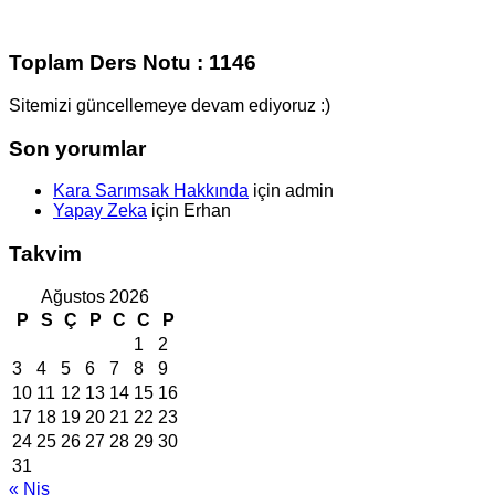
Toplam Ders Notu : 1146
Sitemizi güncellemeye devam ediyoruz :)
Son yorumlar
Kara Sarımsak Hakkında
için
admin
Yapay Zeka
için
Erhan
Takvim
Ağustos 2026
P
S
Ç
P
C
C
P
1
2
3
4
5
6
7
8
9
10
11
12
13
14
15
16
17
18
19
20
21
22
23
24
25
26
27
28
29
30
31
« Nis