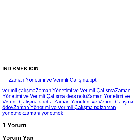
İNDİRMEK İÇİN :
Zaman Yönetimi ve Verimli Çalışma.ppt
verimli çalışma
Zaman Yönetimi ve Verimli Çalışma
Zaman
Yönetimi ve Verimli Çalışma ders notu
Zaman Yönetimi ve
Verimli Çalışma enotlar
Zaman Yönetimi ve Verimli Çalışma
ödev
Zaman Yönetimi ve Verimli Çalışma pdf
zaman
yönetmek
zamanı yönetmek
1 Yorum
Yorum Yap