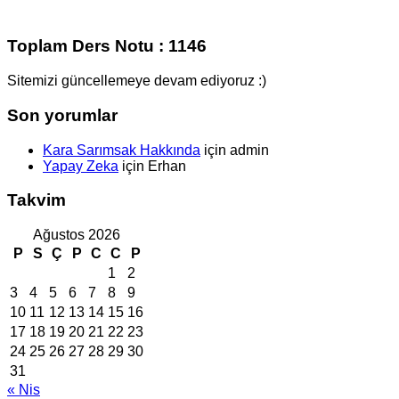
Toplam Ders Notu : 1146
Sitemizi güncellemeye devam ediyoruz :)
Son yorumlar
Kara Sarımsak Hakkında
için
admin
Yapay Zeka
için
Erhan
Takvim
Ağustos 2026
P
S
Ç
P
C
C
P
1
2
3
4
5
6
7
8
9
10
11
12
13
14
15
16
17
18
19
20
21
22
23
24
25
26
27
28
29
30
31
« Nis