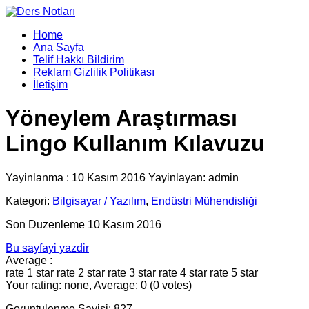
Home
Ana Sayfa
Telif Hakkı Bildirim
Reklam Gizlilik Politikası
İletişim
Yöneylem Araştırması
Lingo Kullanım Kılavuzu
Yayinlanma : 10 Kasım 2016 Yayinlayan: admin
Kategori:
Bilgisayar / Yazılım
,
Endüstri Mühendisliği
Son Duzenleme 10 Kasım 2016
Bu sayfayi yazdir
Average :
rate 1 star
rate 2 star
rate 3 star
rate 4 star
rate 5 star
Your rating: none, Average: 0 (0 votes)
Goruntulenme Sayisi: 827