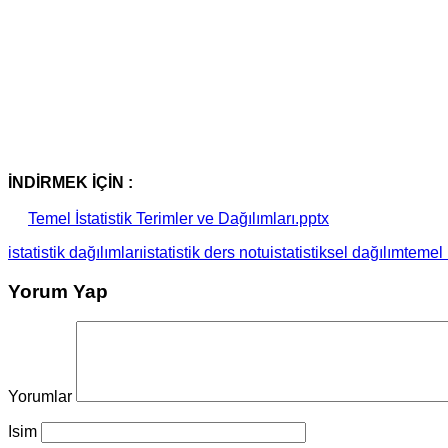
İNDİRMEK İÇİN :
Temel İstatistik Terimler ve Dağılımları.pptx
istatistik dağılımları
istatistik ders notu
istatistiksel dağılım
temel i
Yorum Yap
Yorumlar
Isim