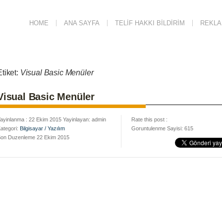
HOME
ANA SAYFA
TELIF HAKKI BILDIRIM
REKLAM
Etiket:
Visual Basic Menüler
Visual Basic Menüler
ayinlanma : 22 Ekim 2015 Yayinlayan: admin
Rate this post :
ategori:
Bilgisayar / Yazılım
Goruntulenme Sayisi: 615
on Duzenleme 22 Ekim 2015