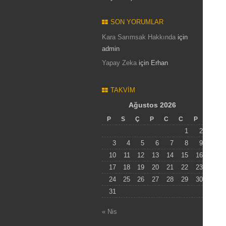
SON YORUMLAR
Kara Sarımsak Hakkında
için
admin
Yapay Zeka
için
Erhan
TAKVIM
Ağustos 2026
P
S
Ç
P
C
C
P
1
2
3
4
5
6
7
8
9
10
11
12
13
14
15
16
17
18
19
20
21
22
23
24
25
26
27
28
29
30
31
« Nis