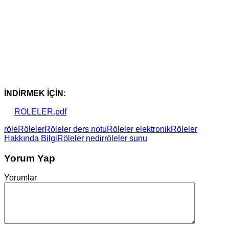
İNDİRMEK İÇİN:
ROLELER.pdf
röle
Röleler
Röleler ders notu
Röleler elektronik
Röleler
Hakkında Bilgi
Röleler nedir
röleler sunu
Yorum Yap
Yorumlar