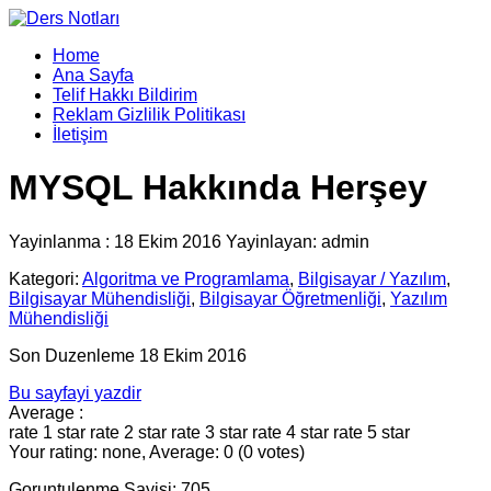
Home
Ana Sayfa
Telif Hakkı Bildirim
Reklam Gizlilik Politikası
İletişim
MYSQL Hakkında Herşey
Yayinlanma : 18 Ekim 2016 Yayinlayan: admin
Kategori:
Algoritma ve Programlama
,
Bilgisayar / Yazılım
,
Bilgisayar Mühendisliği
,
Bilgisayar Öğretmenliği
,
Yazılım
Mühendisliği
Son Duzenleme 18 Ekim 2016
Bu sayfayi yazdir
Average :
rate 1 star
rate 2 star
rate 3 star
rate 4 star
rate 5 star
Your rating: none, Average: 0 (0 votes)
Goruntulenme Sayisi: 705