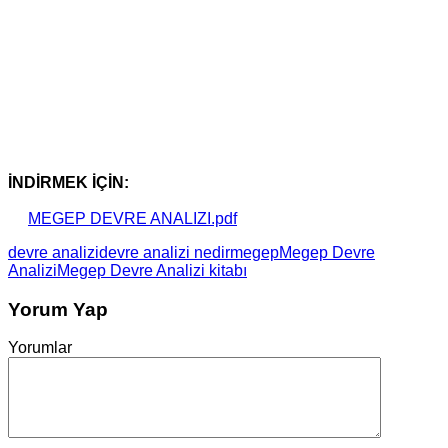
İNDİRMEK İÇİN:
MEGEP DEVRE ANALIZI.pdf
devre analizi
devre analizi nedir
megep
Megep Devre
Analizi
Megep Devre Analizi kitabı
Yorum Yap
Yorumlar