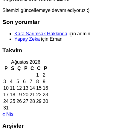
Sitemizi güncellemeye devam ediyoruz :)
Son yorumlar
Kara Sarımsak Hakkında
için
admin
Yapay Zeka
için
Erhan
Takvim
Ağustos 2026
P
S
Ç
P
C
C
P
1
2
3
4
5
6
7
8
9
10
11
12
13
14
15
16
17
18
19
20
21
22
23
24
25
26
27
28
29
30
31
« Nis
Arşivler