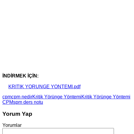
İNDİRMEK İÇİN:
KRITIK YORUNGE YONTEMI.pdf
cpm
cpm nedir
Kritik Yörünge Yöntemi
Kritik Yörünge Yöntemi
CPM
spm ders notu
Yorum Yap
Yorumlar