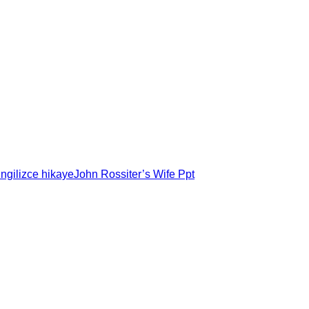
ingilizce hikaye
John Rossiter’s Wife Ppt