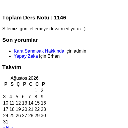
Toplam Ders Notu : 1146
Sitemizi güncellemeye devam ediyoruz :)
Son yorumlar
Kara Sarımsak Hakkında
için
admin
Yapay Zeka
için
Erhan
Takvim
Ağustos 2026
P
S
Ç
P
C
C
P
1
2
3
4
5
6
7
8
9
10
11
12
13
14
15
16
17
18
19
20
21
22
23
24
25
26
27
28
29
30
31
« Nis