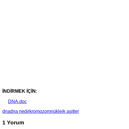
İNDİRMEK İÇİN:
DNA.doc
dna
dna nedir
kromozom
nükleik asitler
1 Yorum