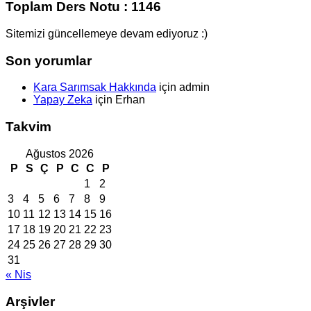
Toplam Ders Notu : 1146
Sitemizi güncellemeye devam ediyoruz :)
Son yorumlar
Kara Sarımsak Hakkında
için
admin
Yapay Zeka
için
Erhan
Takvim
Ağustos 2026
P
S
Ç
P
C
C
P
1
2
3
4
5
6
7
8
9
10
11
12
13
14
15
16
17
18
19
20
21
22
23
24
25
26
27
28
29
30
31
« Nis
Arşivler