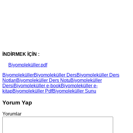
İNDİRMEK İÇİN :
Biyomoleküller.pdf
Biyomoleküller
Biyomoleküller Ders
Biyomoleküller Ders
Notları
Biyomoleküller Ders Notu
Biyomoleküller
Dersi
Biyomoleküller e-book
Biyomoleküller e-
kitap
Biyomoleküller Pdf
Biyomoleküller Sunu
Yorum Yap
Yorumlar