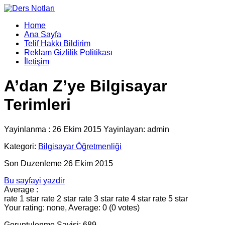
Home
Ana Sayfa
Telif Hakkı Bildirim
Reklam Gizlilik Politikası
İletişim
A’dan Z’ye Bilgisayar
Terimleri
Yayinlanma : 26 Ekim 2015 Yayinlayan: admin
Kategori:
Bilgisayar Öğretmenliği
Son Duzenleme 26 Ekim 2015
Bu sayfayi yazdir
Average :
rate 1 star
rate 2 star
rate 3 star
rate 4 star
rate 5 star
Your rating: none, Average: 0 (0 votes)
Goruntulenme Sayisi: 689