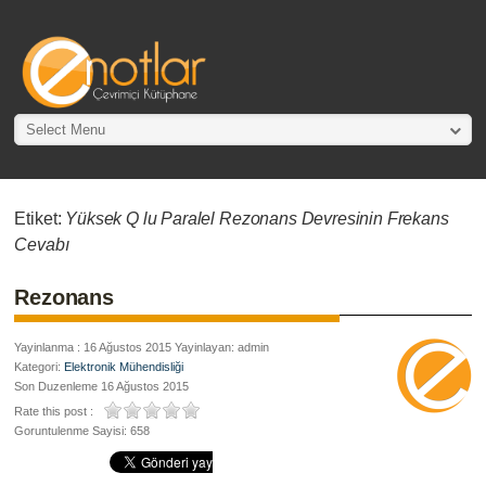
Select Menu
Etiket:
Yüksek Q lu Paralel Rezonans Devresinin Frekans
Cevabı
Rezonans
Yayinlanma : 16 Ağustos 2015 Yayinlayan: admin
Kategori:
Elektronik Mühendisliği
Son Duzenleme 16 Ağustos 2015
Rate this post :
Goruntulenme Sayisi: 658