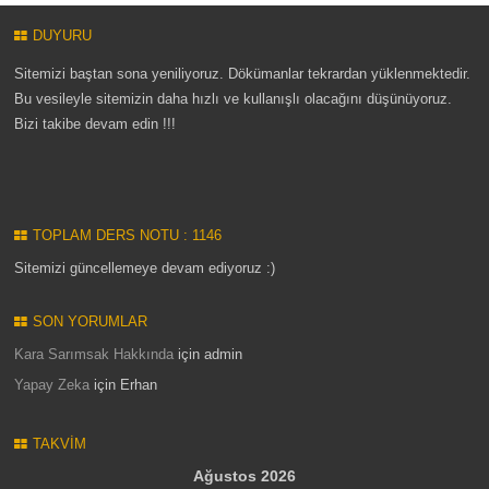
DUYURU
Sitemizi baştan sona yeniliyoruz. Dökümanlar tekrardan yüklenmektedir.
Bu vesileyle sitemizin daha hızlı ve kullanışlı olacağını düşünüyoruz.
Bizi takibe devam edin !!!
TOPLAM DERS NOTU : 1146
Sitemizi güncellemeye devam ediyoruz :)
SON YORUMLAR
Kara Sarımsak Hakkında
için
admin
Yapay Zeka
için
Erhan
TAKVIM
Ağustos 2026