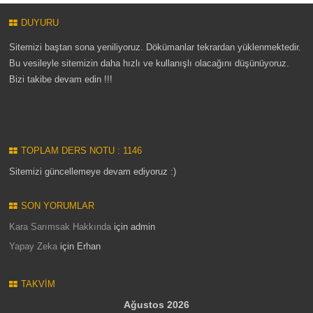
DUYURU
Sitemizi baştan sona yeniliyoruz. Dökümanlar tekrardan yüklenmektedir.
Bu vesileyle sitemizin daha hızlı ve kullanışlı olacağını düşünüyoruz.
Bizi takibe devam edin !!!
TOPLAM DERS NOTU : 1146
Sitemizi güncellemeye devam ediyoruz :)
SON YORUMLAR
Kara Sarımsak Hakkında
için
admin
Yapay Zeka
için
Erhan
TAKVIM
Ağustos 2026