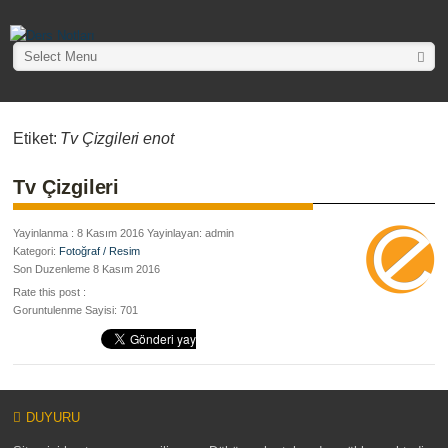
Select Menu
Etiket:
Tv Çizgileri enot
Tv Çizgileri
Yayinlanma : 8 Kasım 2016 Yayinlayan: admin
Kategori:
Fotoğraf / Resim
Son Duzenleme 8 Kasım 2016
Rate this post :
Goruntulenme Sayisi: 701
DUYURU