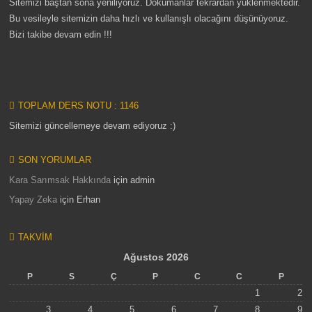
Sitemizi baştan sona yeniliyoruz. Dökümanlar tekrardan yüklenmektedir.
Bu vesileyle sitemizin daha hızlı ve kullanışlı olacağını düşünüyoruz.
Bizi takibe devam edin !!!
TOPLAM DERS NOTU : 1146
Sitemizi güncellemeye devam ediyoruz :)
SON YORUMLAR
Kara Sarımsak Hakkında
için
admin
Yapay Zeka
için
Erhan
TAKVIM
Ağustos 2026
P
S
Ç
P
C
C
P
1
2
3
4
5
6
7
8
9