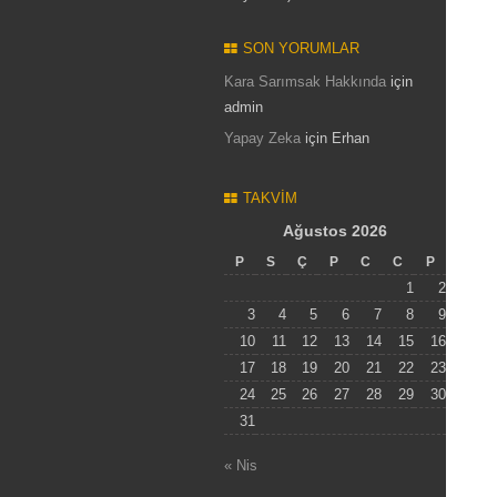
SON YORUMLAR
Kara Sarımsak Hakkında
için
admin
Yapay Zeka
için
Erhan
TAKVIM
Ağustos 2026
P
S
Ç
P
C
C
P
1
2
3
4
5
6
7
8
9
10
11
12
13
14
15
16
17
18
19
20
21
22
23
24
25
26
27
28
29
30
31
« Nis