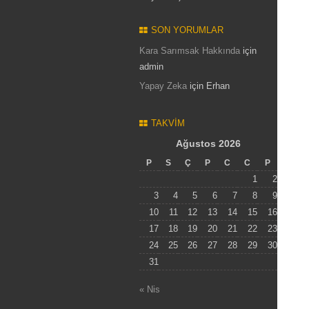
SON YORUMLAR
Kara Sarımsak Hakkında
için
admin
Yapay Zeka
için
Erhan
TAKVIM
Ağustos 2026
P
S
Ç
P
C
C
P
1
2
3
4
5
6
7
8
9
10
11
12
13
14
15
16
17
18
19
20
21
22
23
24
25
26
27
28
29
30
31
« Nis