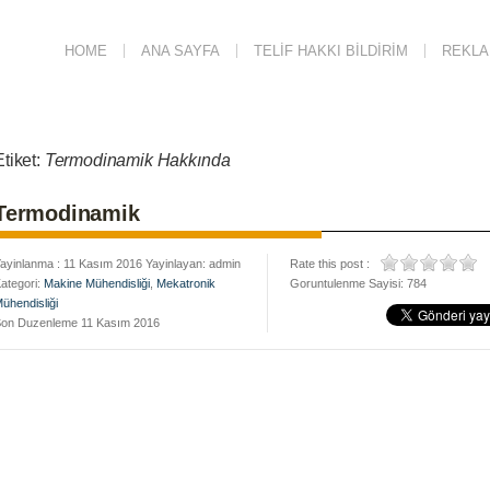
HOME
ANA SAYFA
TELIF HAKKI BILDIRIM
REKLAM
Etiket:
Termodinamik Hakkında
Termodinamik
ayinlanma : 11 Kasım 2016 Yayinlayan: admin
Rate this post :
ategori:
Makine Mühendisliği
,
Mekatronik
Goruntulenme Sayisi: 784
ühendisliği
on Duzenleme 11 Kasım 2016