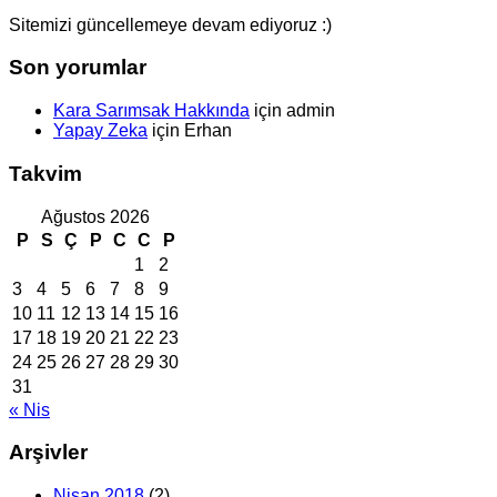
Sitemizi güncellemeye devam ediyoruz :)
Son yorumlar
Kara Sarımsak Hakkında
için
admin
Yapay Zeka
için
Erhan
Takvim
Ağustos 2026
P
S
Ç
P
C
C
P
1
2
3
4
5
6
7
8
9
10
11
12
13
14
15
16
17
18
19
20
21
22
23
24
25
26
27
28
29
30
31
« Nis
Arşivler
Nisan 2018
(2)