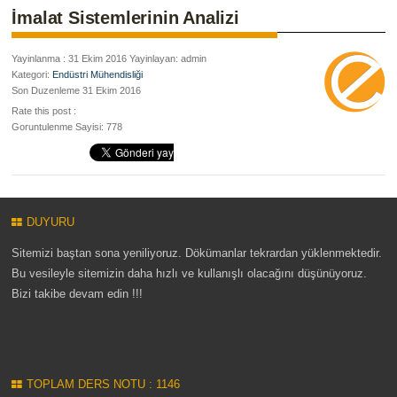
İmalat Sistemlerinin Analizi
Yayinlanma : 31 Ekim 2016 Yayinlayan: admin
Kategori:
Endüstri Mühendisliği
Son Duzenleme 31 Ekim 2016
Rate this post :
Goruntulenme Sayisi: 778
DUYURU
Sitemizi baştan sona yeniliyoruz. Dökümanlar tekrardan yüklenmektedir.
Bu vesileyle sitemizin daha hızlı ve kullanışlı olacağını düşünüyoruz.
Bizi takibe devam edin !!!
TOPLAM DERS NOTU : 1146