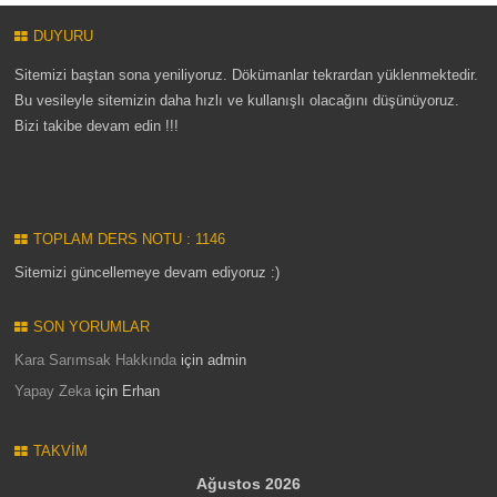
DUYURU
Sitemizi baştan sona yeniliyoruz. Dökümanlar tekrardan yüklenmektedir.
Bu vesileyle sitemizin daha hızlı ve kullanışlı olacağını düşünüyoruz.
Bizi takibe devam edin !!!
TOPLAM DERS NOTU : 1146
Sitemizi güncellemeye devam ediyoruz :)
SON YORUMLAR
Kara Sarımsak Hakkında
için
admin
Yapay Zeka
için
Erhan
TAKVIM
Ağustos 2026