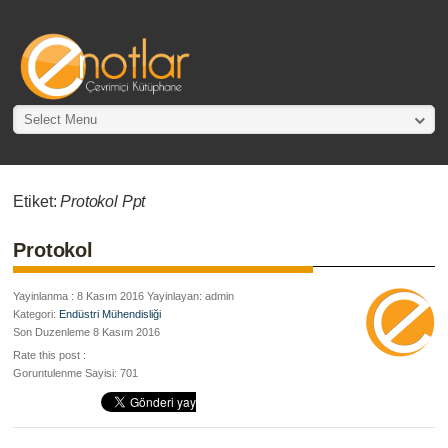
Select Menu
Etiket:
Protokol Ppt
Protokol
Yayinlanma : 8 Kasım 2016 Yayinlayan: admin
Kategori:
Endüstri Mühendisliği
Son Duzenleme 8 Kasım 2016
Rate this post :
Goruntulenme Sayisi: 701