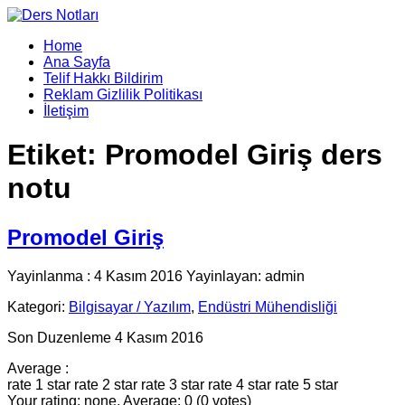
Home
Ana Sayfa
Telif Hakkı Bildirim
Reklam Gizlilik Politikası
İletişim
Etiket:
Promodel Giriş ders
notu
Promodel Giriş
Yayinlanma : 4 Kasım 2016 Yayinlayan: admin
Kategori:
Bilgisayar / Yazılım
,
Endüstri Mühendisliği
Son Duzenleme 4 Kasım 2016
Average :
rate 1 star
rate 2 star
rate 3 star
rate 4 star
rate 5 star
Your rating: none, Average: 0 (0 votes)