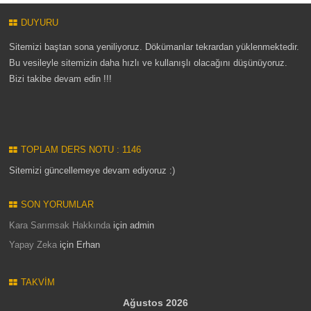
DUYURU
Sitemizi baştan sona yeniliyoruz. Dökümanlar tekrardan yüklenmektedir.
Bu vesileyle sitemizin daha hızlı ve kullanışlı olacağını düşünüyoruz.
Bizi takibe devam edin !!!
TOPLAM DERS NOTU : 1146
Sitemizi güncellemeye devam ediyoruz :)
SON YORUMLAR
Kara Sarımsak Hakkında
için
admin
Yapay Zeka
için
Erhan
TAKVIM
Ağustos 2026