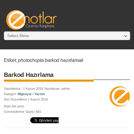
Select Menu
Etiket:
photoshopta barkod hazırlamak
Barkod Hazırlama
Yayinlanma : 1 Kasım 2016 Yayinlayan: admin
Kategori:
Bilgisayar / Yazılım
Son Duzenleme 1 Kasım 2016
Rate this post :
Goruntulenme Sayisi: 661