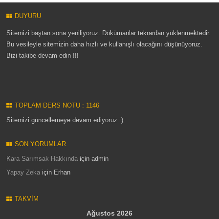
DUYURU
Sitemizi baştan sona yeniliyoruz. Dökümanlar tekrardan yüklenmektedir.
Bu vesileyle sitemizin daha hızlı ve kullanışlı olacağını düşünüyoruz.
Bizi takibe devam edin !!!
TOPLAM DERS NOTU : 1146
Sitemizi güncellemeye devam ediyoruz :)
SON YORUMLAR
Kara Sarımsak Hakkında
için
admin
Yapay Zeka
için
Erhan
TAKVIM
Ağustos 2026