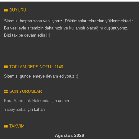
DUYURU
Sitemizi baştan sona yeniliyoruz. Dökümanlar tekrardan yüklenmektedir.
Bu vesileyle sitemizin daha hızlı ve kullanışlı olacağını düşünüyoruz.
Bizi takibe devam edin !!!
TOPLAM DERS NOTU : 1146
Sitemizi güncellemeye devam ediyoruz :)
SON YORUMLAR
Kara Sarımsak Hakkında
için
admin
Yapay Zeka
için
Erhan
TAKVIM
Ağustos 2026