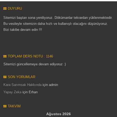
DUYURU
Sitemizi baştan sona yeniliyoruz. Dökümanlar tekrardan yüklenmektedir.
Bu vesileyle sitemizin daha hızlı ve kullanışlı olacağını düşünüyoruz.
Bizi takibe devam edin !!!
TOPLAM DERS NOTU : 1146
Sitemizi güncellemeye devam ediyoruz :)
SON YORUMLAR
Kara Sarımsak Hakkında
için
admin
Yapay Zeka
için
Erhan
TAKVIM
Ağustos 2026