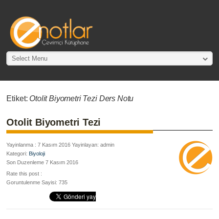
Select Menu
Etiket:
Otolit Biyometri Tezi Ders Notu
Otolit Biyometri Tezi
Yayinlanma : 7 Kasım 2016 Yayinlayan: admin
Kategori:
Biyoloji
Son Duzenleme 7 Kasım 2016
Rate this post :
Goruntulenme Sayisi: 735