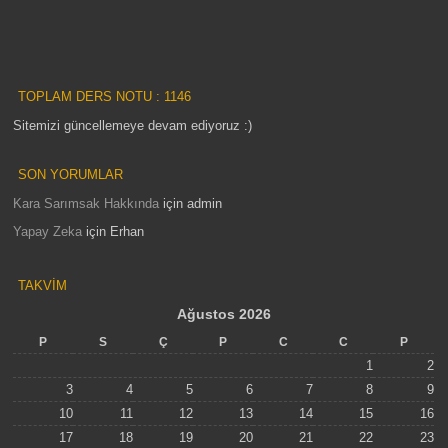
TOPLAM DERS NOTU : 1146
Sitemizi güncellemeye devam ediyoruz :)
SON YORUMLAR
Kara Sarımsak Hakkında
için
admin
Yapay Zeka
için
Erhan
TAKVIM
Ağustos 2026
P
S
Ç
P
C
C
P
1
2
3
4
5
6
7
8
9
10
11
12
13
14
15
16
17
18
19
20
21
22
23