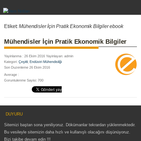
Etiket:
Mühendisler İçin Pratik Ekonomik Bilgiler ebook
Mühendisler İçin Pratik Ekonomik Bilgiler
Yayinlanma : 26 Ekim 2016 Yayinlayan: admin
Kategori:
Çeşitli
,
Endüstri Mühendisliği
Son Duzenleme 26 Ekim 2016
Average :
Goruntulenme Sayisi: 700
DUYURU
Sitemizi baştan sona yeniliyoruz. Dökümanlar tekrardan yüklenmektedir.
Bu vesileyle sitemizin daha hızlı ve kullanışlı olacağını düşünüyoruz.
Bizi takibe devam edin !!!