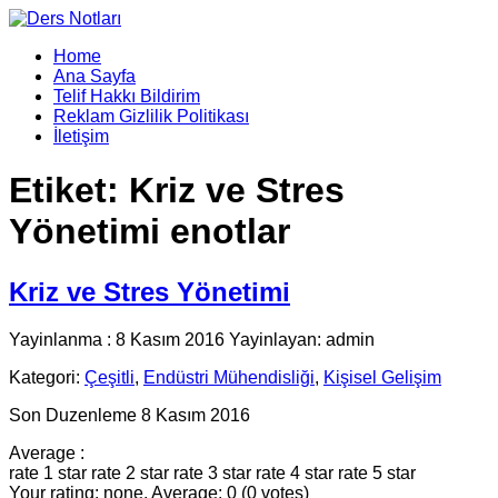
Home
Ana Sayfa
Telif Hakkı Bildirim
Reklam Gizlilik Politikası
İletişim
Etiket:
Kriz ve Stres
Yönetimi enotlar
Kriz ve Stres Yönetimi
Yayinlanma : 8 Kasım 2016 Yayinlayan: admin
Kategori:
Çeşitli
,
Endüstri Mühendisliği
,
Kişisel Gelişim
Son Duzenleme 8 Kasım 2016
Average :
rate 1 star
rate 2 star
rate 3 star
rate 4 star
rate 5 star
Your rating: none, Average: 0 (0 votes)