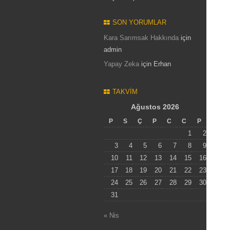
SON YORUMLAR
Kara Sarımsak Hakkında
için
admin
Yapay Zeka
için
Erhan
TAKVIM
Ağustos 2026
P
S
Ç
P
C
C
P
1
2
3
4
5
6
7
8
9
10
11
12
13
14
15
16
17
18
19
20
21
22
23
24
25
26
27
28
29
30
31
« Nis