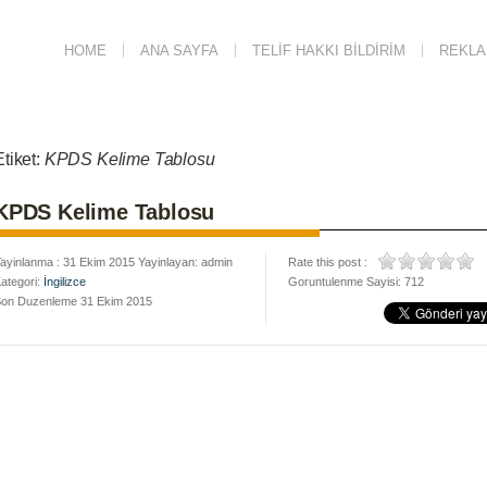
HOME
ANA SAYFA
TELIF HAKKI BILDIRIM
REKLAM
Etiket:
KPDS Kelime Tablosu
KPDS Kelime Tablosu
ayinlanma : 31 Ekim 2015 Yayinlayan: admin
Rate this post :
ategori:
İngilizce
Goruntulenme Sayisi: 712
on Duzenleme 31 Ekim 2015