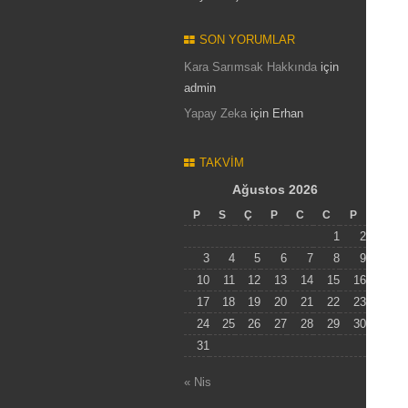
SON YORUMLAR
Kara Sarımsak Hakkında
için
admin
Yapay Zeka
için
Erhan
TAKVIM
Ağustos 2026
P
S
Ç
P
C
C
P
1
2
3
4
5
6
7
8
9
10
11
12
13
14
15
16
17
18
19
20
21
22
23
24
25
26
27
28
29
30
31
« Nis