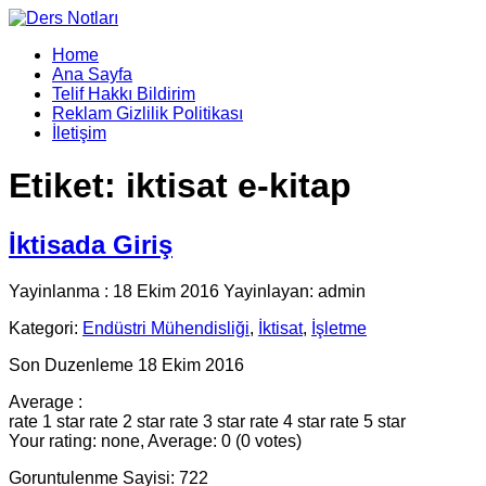
Home
Ana Sayfa
Telif Hakkı Bildirim
Reklam Gizlilik Politikası
İletişim
Etiket:
iktisat e-kitap
İktisada Giriş
Yayinlanma : 18 Ekim 2016 Yayinlayan: admin
Kategori:
Endüstri Mühendisliği
,
İktisat
,
İşletme
Son Duzenleme 18 Ekim 2016
Average :
rate 1 star
rate 2 star
rate 3 star
rate 4 star
rate 5 star
Your rating: none, Average: 0 (0 votes)
Goruntulenme Sayisi: 722