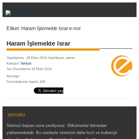
Etiket:
Haram İşlemekte Israr e-not
Haram İşlemekte Israr
Yayinlanma : 28 Ekim 2016 Yayinlayan: admin
Kategori:
İlahiyat
Son Duzenleme 28 Ekim 2016
Average :
Goruntulenme Sayisi: 645
DUYURU
Sitemizi baştan sona yeniliyoruz. Dökümanlar tekrardan
yüklenmektedir. Bu vesileyle sitemizin daha hızlı ve kullanışlı