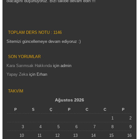
olacağını düşünüyoruz. Bizi takibe devam edin !!!
TOPLAM DERS NOTU : 1146
Sitemizi güncellemeye devam ediyoruz :)
SON YORUMLAR
Kara Sarımsak Hakkında
için
admin
Yapay Zeka
için
Erhan
TAKVIM
Ağustos 2026
P
S
Ç
P
C
C
P
1
2
3
4
5
6
7
8
9
10
11
12
13
14
15
16