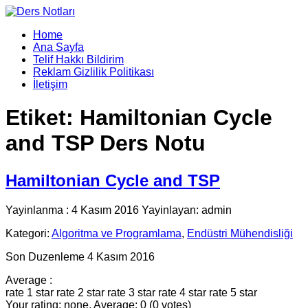
Home
Ana Sayfa
Telif Hakkı Bildirim
Reklam Gizlilik Politikası
İletişim
Etiket:
Hamiltonian Cycle
and TSP Ders Notu
Hamiltonian Cycle and TSP
Yayinlanma : 4 Kasım 2016 Yayinlayan: admin
Kategori:
Algoritma ve Programlama
,
Endüstri Mühendisliği
Son Duzenleme 4 Kasım 2016
Average :
rate 1 star
rate 2 star
rate 3 star
rate 4 star
rate 5 star
Your rating: none, Average: 0 (0 votes)