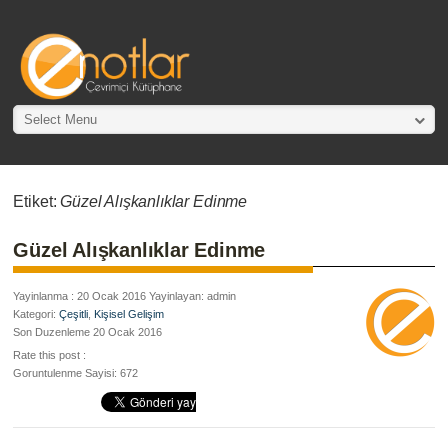
Select Menu
Etiket:
Güzel Alışkanlıklar Edinme
Güzel Alışkanlıklar Edinme
Yayinlanma : 20 Ocak 2016 Yayinlayan: admin
Kategori:
Çeşitli
,
Kişisel Gelişim
Son Duzenleme 20 Ocak 2016
Rate this post :
Goruntulenme Sayisi: 672