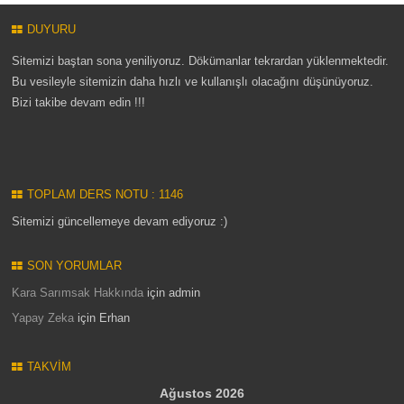
DUYURU
Sitemizi baştan sona yeniliyoruz. Dökümanlar tekrardan yüklenmektedir.
Bu vesileyle sitemizin daha hızlı ve kullanışlı olacağını düşünüyoruz.
Bizi takibe devam edin !!!
TOPLAM DERS NOTU : 1146
Sitemizi güncellemeye devam ediyoruz :)
SON YORUMLAR
Kara Sarımsak Hakkında
için
admin
Yapay Zeka
için
Erhan
TAKVIM
Ağustos 2026