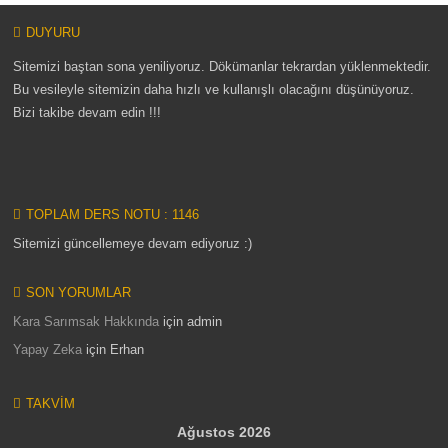
DUYURU
Sitemizi baştan sona yeniliyoruz. Dökümanlar tekrardan yüklenmektedir.
Bu vesileyle sitemizin daha hızlı ve kullanışlı olacağını düşünüyoruz.
Bizi takibe devam edin !!!
TOPLAM DERS NOTU : 1146
Sitemizi güncellemeye devam ediyoruz :)
SON YORUMLAR
Kara Sarımsak Hakkında
için
admin
Yapay Zeka
için
Erhan
TAKVIM
Ağustos 2026