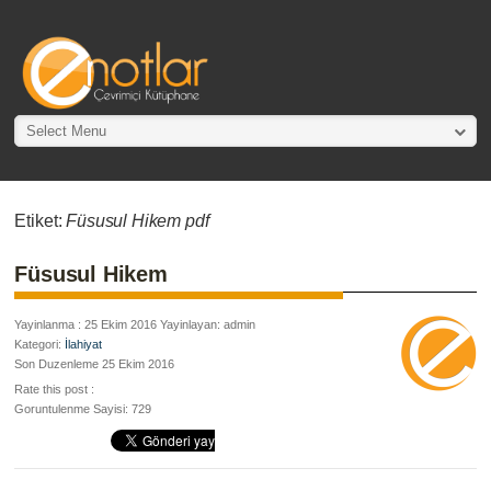
Select Menu
Etiket:
Füsusul Hikem pdf
Füsusul Hikem
Yayinlanma : 25 Ekim 2016 Yayinlayan: admin
Kategori:
İlahiyat
Son Duzenleme 25 Ekim 2016
Rate this post :
Goruntulenme Sayisi: 729