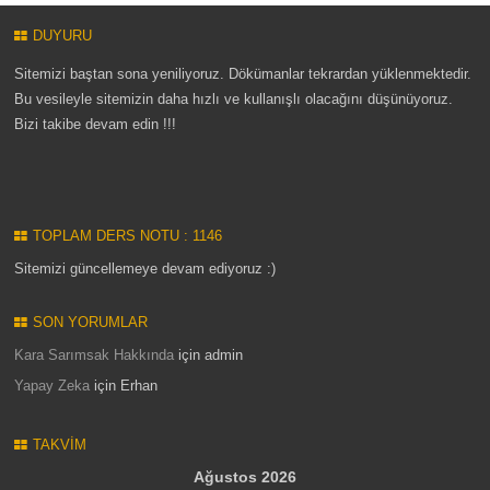
DUYURU
Sitemizi baştan sona yeniliyoruz. Dökümanlar tekrardan yüklenmektedir.
Bu vesileyle sitemizin daha hızlı ve kullanışlı olacağını düşünüyoruz.
Bizi takibe devam edin !!!
TOPLAM DERS NOTU : 1146
Sitemizi güncellemeye devam ediyoruz :)
SON YORUMLAR
Kara Sarımsak Hakkında
için
admin
Yapay Zeka
için
Erhan
TAKVIM
Ağustos 2026