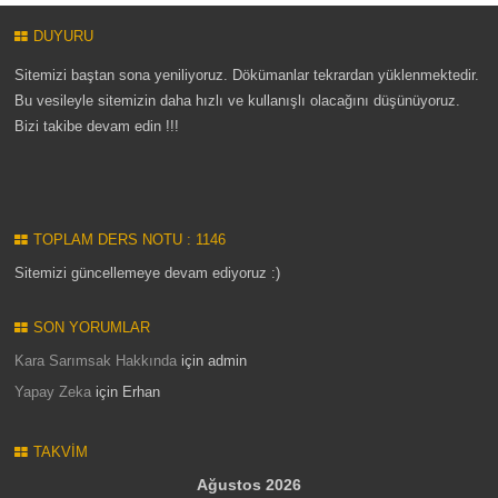
DUYURU
Sitemizi baştan sona yeniliyoruz. Dökümanlar tekrardan yüklenmektedir.
Bu vesileyle sitemizin daha hızlı ve kullanışlı olacağını düşünüyoruz.
Bizi takibe devam edin !!!
TOPLAM DERS NOTU : 1146
Sitemizi güncellemeye devam ediyoruz :)
SON YORUMLAR
Kara Sarımsak Hakkında
için
admin
Yapay Zeka
için
Erhan
TAKVIM
Ağustos 2026