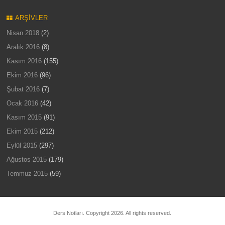
ARŞIVLER
Nisan 2018
(2)
Aralık 2016
(8)
Kasım 2016
(155)
Ekim 2016
(96)
Şubat 2016
(7)
Ocak 2016
(42)
Kasım 2015
(91)
Ekim 2015
(212)
Eylül 2015
(297)
Ağustos 2015
(179)
Temmuz 2015
(59)
Ders Notları. Copyright 2026. All rights reserved.