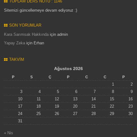
TOPLAM DERS NOTU : 1146
Sitemizi güncellemeye devam ediyoruz :)
SON YORUMLAR
Kara Sarımsak Hakkında
için
admin
Yapay Zeka
için
Erhan
TAKVIM
Ağustos 2026
P
S
Ç
P
C
C
P
1
2
3
4
5
6
7
8
9
10
11
12
13
14
15
16
17
18
19
20
21
22
23
24
25
26
27
28
29
30
31
« Nis