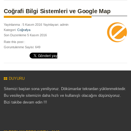
Coğrafi Bilgi Sistemleri ve Google Map
Yayinlanma : 5 Kasım 2016 Yayinlayan: admin
Kategori:
Coğrafya
Son Duzenleme 5 Kasım 2016
Rate this post :
Goruntulenme Sayisi: 649
DUYURU
Sitemizi baştan sona yeniliyoruz. Dökümanlar tekrardan yüklenmektedir.
Bu vesileyle sitemizin daha hızlı ve kullanışlı olacağını düşünüyoruz.
Bizi takibe devam edin !!!