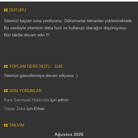
DUYURU
Sitemizi baştan sona yeniliyoruz. Dökümanlar tekrardan yüklenmektedir.
Bu vesileyle sitemizin daha hızlı ve kullanışlı olacağını düşünüyoruz.
Bizi takibe devam edin !!!
TOPLAM DERS NOTU : 1146
Sitemizi güncellemeye devam ediyoruz :)
SON YORUMLAR
Kara Sarımsak Hakkında
için
admin
Yapay Zeka
için
Erhan
TAKVIM
Ağustos 2026