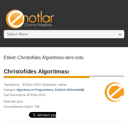
Select Menu
Etiket:
Christofides Algoritması ders notu
Christofides Algoritması
Yayinlanma : 30 Ekim 2016 Yayinlayan: admin
Kategori:
Algoritma ve Programlama
,
Endüstri Mühendisliği
Son Duzenleme 30 Ekim 2016
Rate this post :
Goruntulenme Sayisi: 748