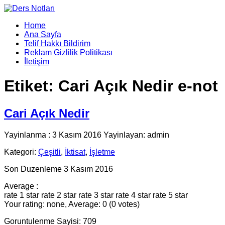
Home
Ana Sayfa
Telif Hakkı Bildirim
Reklam Gizlilik Politikası
İletişim
Etiket:
Cari Açık Nedir e-not
Cari Açık Nedir
Yayinlanma : 3 Kasım 2016 Yayinlayan: admin
Kategori:
Çeşitli
,
İktisat
,
İşletme
Son Duzenleme 3 Kasım 2016
Average :
rate 1 star
rate 2 star
rate 3 star
rate 4 star
rate 5 star
Your rating: none, Average: 0 (0 votes)
Goruntulenme Sayisi: 709