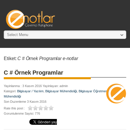
Select Menu
Etiket:
C # Örnek Programlar e-notlar
C # Örnek Programlar
Yayinlanma : 3 Kasım 2016 Yayinlayan: admin
Kategori:
Bilgisayar / Yazılım
,
Bilgisayar Mühendisliği
,
Bilgisayar Öğretmenliği
,
Yazılım
Mühendisliği
Son Duzenleme 3 Kasım 2016
Rate this post :
Goruntulenme Sayisi: 776