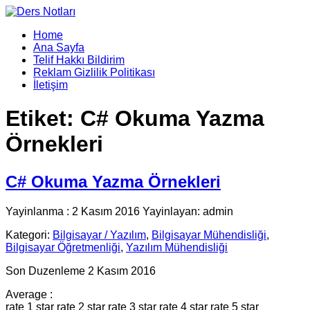
Home
Ana Sayfa
Telif Hakkı Bildirim
Reklam Gizlilik Politikası
İletişim
Etiket:
C# Okuma Yazma
Örnekleri
C# Okuma Yazma Örnekleri
Yayinlanma : 2 Kasım 2016 Yayinlayan: admin
Kategori:
Bilgisayar / Yazılım
,
Bilgisayar Mühendisliği
,
Bilgisayar Öğretmenliği
,
Yazılım Mühendisliği
Son Duzenleme 2 Kasım 2016
Average :
rate 1 star
rate 2 star
rate 3 star
rate 4 star
rate 5 star