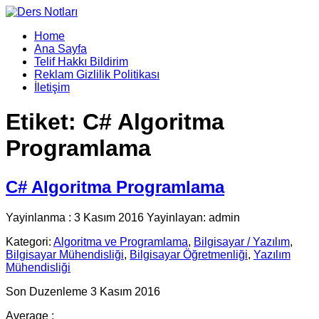
Home
Ana Sayfa
Telif Hakkı Bildirim
Reklam Gizlilik Politikası
İletişim
Etiket:
C# Algoritma
Programlama
C# Algoritma Programlama
Yayinlanma : 3 Kasım 2016 Yayinlayan: admin
Kategori:
Algoritma ve Programlama
,
Bilgisayar / Yazılım
,
Bilgisayar Mühendisliği
,
Bilgisayar Öğretmenliği
,
Yazılım
Mühendisliği
Son Duzenleme 3 Kasım 2016
Average :