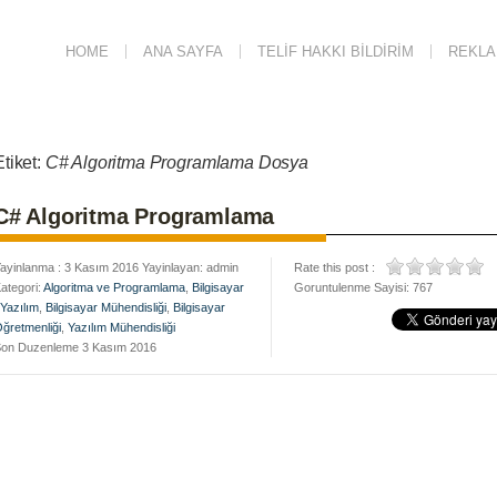
HOME
ANA SAYFA
TELIF HAKKI BILDIRIM
REKLAM
Etiket:
C# Algoritma Programlama Dosya
C# Algoritma Programlama
ayinlanma : 3 Kasım 2016 Yayinlayan: admin
Rate this post :
ategori:
Algoritma ve Programlama
,
Bilgisayar
Goruntulenme Sayisi: 767
 Yazılım
,
Bilgisayar Mühendisliği
,
Bilgisayar
ğretmenliği
,
Yazılım Mühendisliği
on Duzenleme 3 Kasım 2016