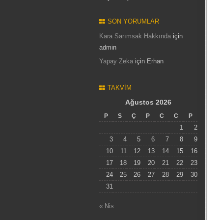
SON YORUMLAR
Kara Sarımsak Hakkında
için
admin
Yapay Zeka
için
Erhan
TAKVIM
Ağustos 2026
P
S
Ç
P
C
C
P
1
2
3
4
5
6
7
8
9
10
11
12
13
14
15
16
17
18
19
20
21
22
23
24
25
26
27
28
29
30
31
« Nis